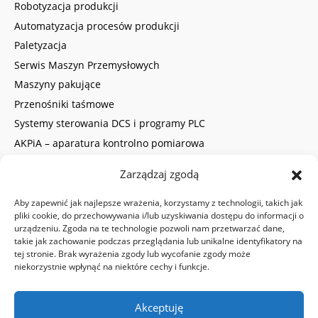
Robotyzacja produkcji
Automatyzacja procesów produkcji
Paletyzacja
Serwis Maszyn Przemysłowych
Maszyny pakujące
Przenośniki taśmowe
Systemy sterowania DCS i programy PLC
AKPiA – aparatura kontrolno pomiarowa
Obszar działalności
Zarządzaj zgodą
Kalkulator
Aby zapewnić jak najlepsze wrażenia, korzystamy z technologii, takich jak
ELASTYCZNY INŻYNIERING
pliki cookie, do przechowywania i/lub uzyskiwania dostępu do informacji o
urządzeniu. Zgoda na te technologie pozwoli nam przetwarzać dane,
Automatyka przemysłowa firmy
takie jak zachowanie podczas przeglądania lub unikalne identyfikatory na
tej stronie. Brak wyrażenia zgody lub wycofanie zgody może
Robotyka przemysłowa
niekorzystnie wpłynąć na niektóre cechy i funkcje.
Konstrukcja mechaniczna
Outsourcing CTO, PM, R&D, utrzymanie ruchu
Akceptuję