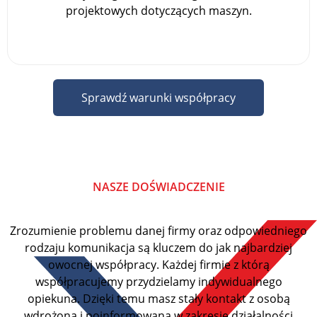
projektowych dotyczących maszyn.
Sprawdź warunki współpracy
NASZE DOŚWIADCZENIE
Zrozumienie problemu danej firmy oraz odpowiedniego
rodzaju komunikacja są kluczem do jak najbardziej
owocnej współpracy. Każdej firmie z którą
współpracujemy przydzielamy indywidualnego
opiekuna. Dzięki temu masz stały kontakt z osobą
wdrożoną i poinformowaną w zakresie działalności