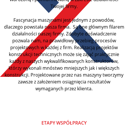
Twojej firmy.
Fascynacja maszynami jest jednym z powodów,
dlaczego powstała nasza firma. Są one głównym filarem
działalności naszej firmy. Zdobyte doświadczenie
pozwala nam, na prawidłowy przebieg procesów
projektowych w każdej z firm. Realizacją projektów
konstrukcji technicznych może się zająć praktycznie
każdy z naszych wykwalifikowanych konstruktorów,
którzy wykonali mnóstwo mniejszych jak i większych
konstrukcji. Projektowane przez nas maszyny tworzymy
zawsze z założeniem osiągnięcia rezultatów
wymaganych przez klienta.
ETAPY WSPÓŁPRACY