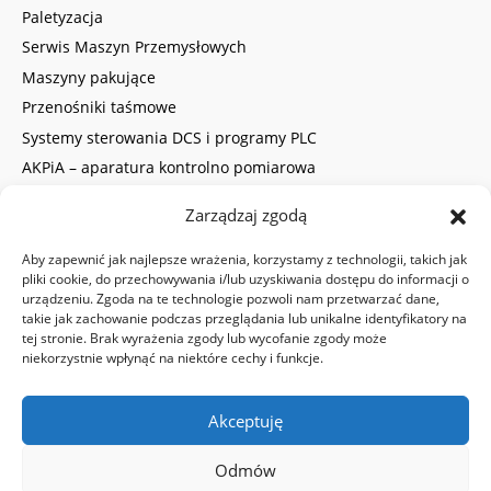
Paletyzacja
Serwis Maszyn Przemysłowych
Maszyny pakujące
Przenośniki taśmowe
Systemy sterowania DCS i programy PLC
AKPiA – aparatura kontrolno pomiarowa
Obszar działalności
Zarządzaj zgodą
Kalkulator
Aby zapewnić jak najlepsze wrażenia, korzystamy z technologii, takich jak
ELASTYCZNY INŻYNIERING
pliki cookie, do przechowywania i/lub uzyskiwania dostępu do informacji o
urządzeniu. Zgoda na te technologie pozwoli nam przetwarzać dane,
Automatyka przemysłowa firmy
takie jak zachowanie podczas przeglądania lub unikalne identyfikatory na
tej stronie. Brak wyrażenia zgody lub wycofanie zgody może
Robotyka przemysłowa
niekorzystnie wpłynąć na niektóre cechy i funkcje.
Konstrukcja mechaniczna
Outsourcing CTO, PM, R&D, utrzymanie ruchu
Akceptuję
Polityka plików cookies (EU)
Odmów