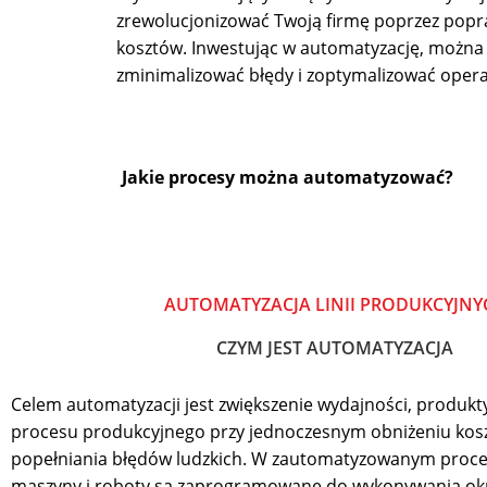
zrewolucjonizować Twoją firmę poprzez popra
kosztów. Inwestując w automatyzację, można 
zminimalizować błędy i zoptymalizować oper
Jakie procesy można automatyzować?
AUTOMATYZACJA LINII PRODUKCYJNY
CZYM JEST AUTOMATYZACJA
Celem automatyzacji jest zwiększenie wydajności, produkt
procesu produkcyjnego przy jednoczesnym obniżeniu kosz
popełniania błędów ludzkich. W zautomatyzowanym proc
maszyny i roboty są zaprogramowane do wykonywania ok