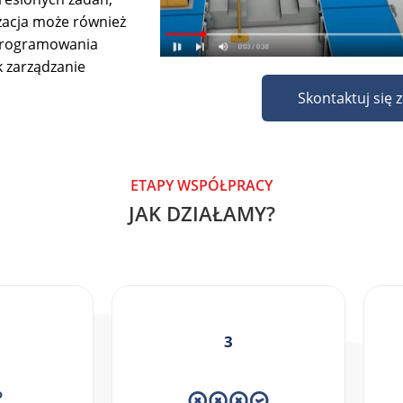
yzacja może również
programowania
k zarządzanie
Skontaktuj się 
ETAPY WSPÓŁPRACY
JAK DZIAŁAMY?
3