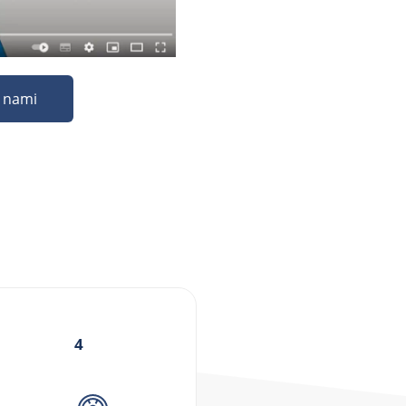
z nami
4