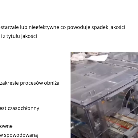
estarzałe lub nieefektywne co powoduje spadek jakości
 z tytułu jakości
 zakresie procesów obniża
est czasochłonny
ztowne
ków spowodowaną