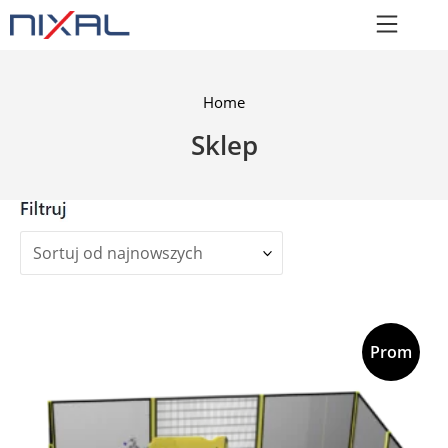
Home
Sklep
Cena:
Prom
ocja!