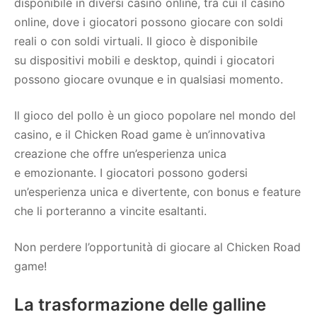
disponibile in diversi casino online, tra cui il casino
online, dove i giocatori possono giocare con soldi
reali o con soldi virtuali. Il gioco è disponibile
su dispositivi mobili e desktop, quindi i giocatori
possono giocare ovunque e in qualsiasi momento.
Il gioco del pollo è un gioco popolare nel mondo del
casino, e il Chicken Road game è un’innovativa
creazione che offre un’esperienza unica
e emozionante. I giocatori possono godersi
un’esperienza unica e divertente, con bonus e feature
che li porteranno a vincite esaltanti.
Non perdere l’opportunità di giocare al Chicken Road
game!
La trasformazione delle galline