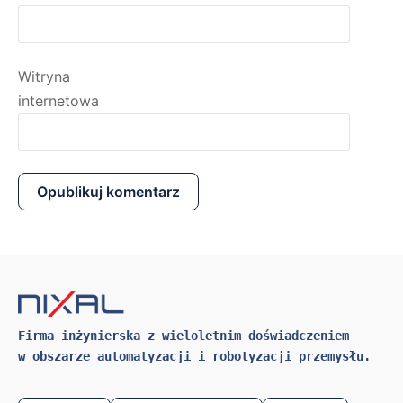
Witryna
internetowa
Firma inżynierska z wieloletnim doświadczeniem 
w obszarze automatyzacji i robotyzacji przemysłu.