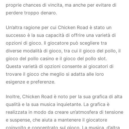
proprie chances di vincita, ma anche per evitare di
perdere troppo denaro.
Un’altra ragione per cui Chicken Road è stato un
successo è la sua capacità di offrire una varietà di
opzioni di gioco. Il giocatore può scegliere tra
diverse modalità di gioco, tra cui il gioco del pollo, il
gioco del pollo casino e il gioco del pollo slot.
Questa varietà di opzioni consente ai giocatori di
trovare il gioco che meglio si adatta alle loro
esigenze e preferenze.
Inoltre, Chicken Road è noto per la sua grafica di alta
qualità e la sua musica inquietante. La grafica è
realizzata in modo da creare un’atmosfera di tensione
e suspense, che aiuta a mantenere il giocatore
coinvolto e concentrato sul gioco. La musica, d’altra