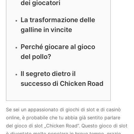
dei giocatori
La trasformazione delle
galline in vincite
Perché giocare al gioco
del pollo?
Il segreto dietro il
successo di Chicken Road
Se sei un appassionato di giochi di slot e di casinò
online, è probabile che tu abbia già sentito parlare
del gioco di slot „Chicken Road”. Questo gioco di slot
è diventato molto popolare in breve tempo, grazie