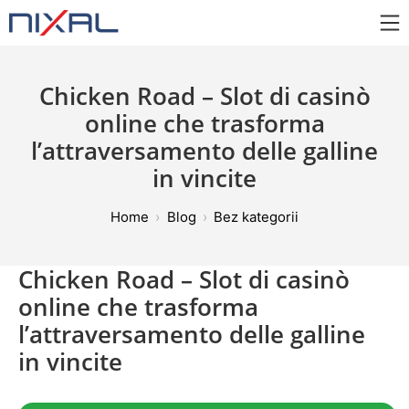
Chicken Road – Slot di casinò
online che trasforma
l’attraversamento delle galline
in vincite
Home
Blog
Bez kategorii
Chicken Road – Slot di casinò
online che trasforma
l’attraversamento delle galline
in vincite