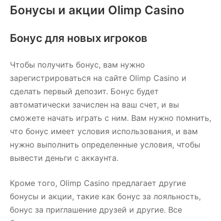
Бонусы и акции Olimp Casino
Бонус для новых игроков
Чтобы получить бонус, вам нужно
зарегистрироваться на сайте Olimp Casino и
сделать первый депозит. Бонус будет
автоматически зачислен на ваш счет, и вы
сможете начать играть с ним. Вам нужно помнить,
что бонус имеет условия использования, и вам
нужно выполнить определенные условия, чтобы
вывести деньги с аккаунта.
Кроме того, Olimp Casino предлагает другие
бонусы и акции, такие как бонус за лояльность,
бонус за приглашение друзей и другие. Все