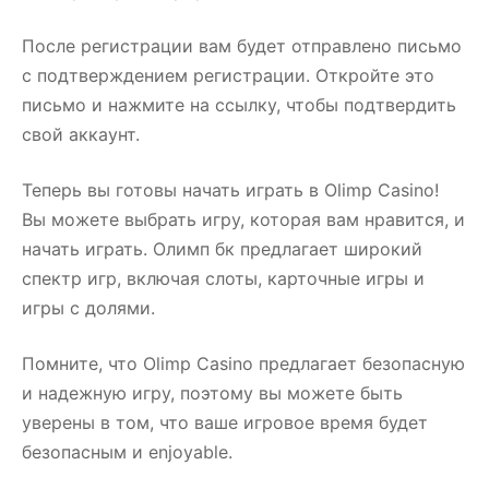
После регистрации вам будет отправлено письмо
с подтверждением регистрации. Откройте это
письмо и нажмите на ссылку, чтобы подтвердить
свой аккаунт.
Теперь вы готовы начать играть в Olimp Casino!
Вы можете выбрать игру, которая вам нравится, и
начать играть. Олимп бк предлагает широкий
спектр игр, включая слоты, карточные игры и
игры с долями.
Помните, что Olimp Casino предлагает безопасную
и надежную игру, поэтому вы можете быть
уверены в том, что ваше игровое время будет
безопасным и enjoyable.