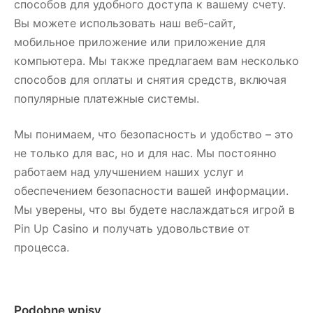
способов для удобного доступа к вашему счету.
Вы можете использовать наш веб-сайт,
мобильное приложение или приложение для
компьютера. Мы также предлагаем вам несколько
способов для оплаты и снятия средств, включая
популярные платежные системы.
Мы понимаем, что безопасность и удобство – это
не только для вас, но и для нас. Мы постоянно
работаем над улучшением наших услуг и
обеспечением безопасности вашей информации.
Мы уверены, что вы будете наслаждаться игрой в
Pin Up Casino и получать удовольствие от
процесса.
Podobne wpisy