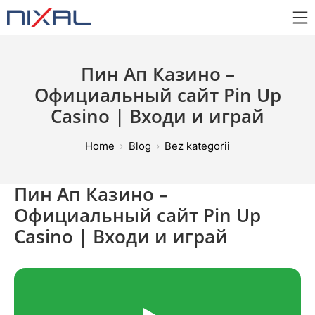
Пин Ап Казино –
Официальный сайт Pin Up
Casino | Входи и играй
Home
Blog
Bez kategorii
Пин Ап Казино –
Официальный сайт Pin Up
Casino | Входи и играй