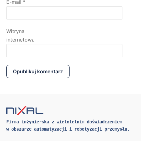
E-mail
*
Witryna
internetowa
Firma inżynierska z wieloletnim doświadczeniem 
w obszarze automatyzacji i robotyzacji przemysłu.