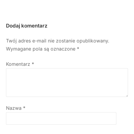
Dodaj komentarz
Twój adres e-mail nie zostanie opublikowany.
Wymagane pola są oznaczone
*
Komentarz
*
Nazwa
*