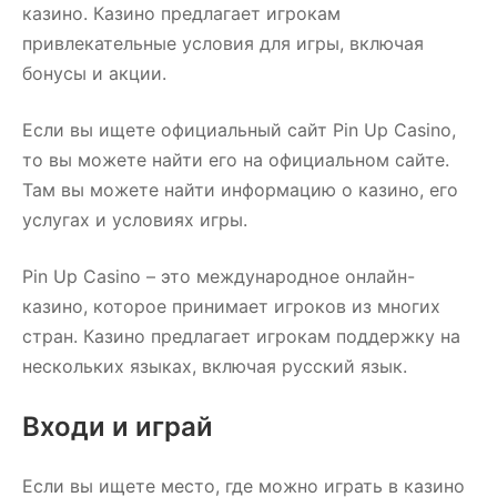
казино. Казино предлагает игрокам
привлекательные условия для игры, включая
бонусы и акции.
Если вы ищете официальный сайт Pin Up Casino,
то вы можете найти его на официальном сайте.
Там вы можете найти информацию о казино, его
услугах и условиях игры.
Pin Up Casino – это международное онлайн-
казино, которое принимает игроков из многих
стран. Казино предлагает игрокам поддержку на
нескольких языках, включая русский язык.
Входи и играй
Если вы ищете место, где можно играть в казино