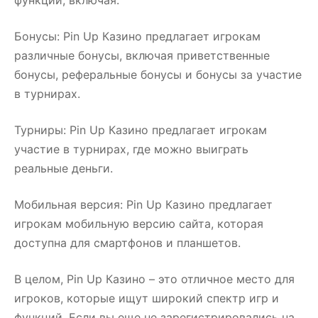
функции, включая:
Бонусы: Pin Up Казино предлагает игрокам
различные бонусы, включая приветственные
бонусы, реферальные бонусы и бонусы за участие
в турнирах.
Турниры: Pin Up Казино предлагает игрокам
участие в турнирах, где можно выиграть
реальные деньги.
Мобильная версия: Pin Up Казино предлагает
игрокам мобильную версию сайта, которая
доступна для смартфонов и планшетов.
В целом, Pin Up Казино – это отличное место для
игроков, которые ищут широкий спектр игр и
функций. Если вы еще не зарегистрировались на