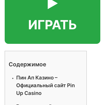
▶️
ИГРАТЬ
Содержимое
Пин Ап Казино –
Официальный сайт Pin
Up Casino